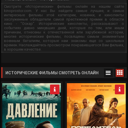
Смотрите «Исторические» фильмы онлайн на нашем сайте
kinoprostor.com. У нас Вы найдете самые лучшие, и самые
интересные фильмы этой категории, новинки, и киноленты
заслуженные обладатели самой престижной премии в области
кино - "Оскар". Исторические киноленты, рассказывают о
событиях давно минувших дней, которые по тем, или иным
причинам, отнесены к отечественной или зарубежной истории,
многие исторические фильмы, посвящены самым знаменитым
военным баталиям, которые нам знакомы еще со школьных
времен. Наслаждайтесь просмотром понравившегося Вам фильма,
в хорошем качестве.
ИСТОРИЧЕСКИЕ ФИЛЬМЫ СМОТРЕТЬ ОНЛАЙН