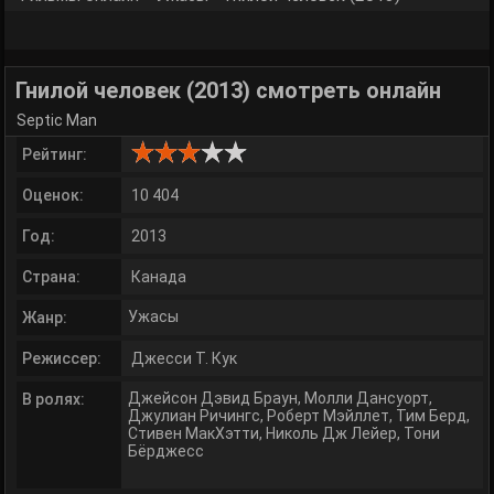
Гнилой человек (2013) смотреть онлайн
Septic Man
Рейтинг:
Оценок:
10 404
Год:
2013
Страна:
Канада
Ужасы
Жанр:
Режиссер:
Джесси Т. Кук
Джейсон Дэвид Браун
,
Молли Дансуорт
,
В ролях:
Джулиан Ричингс
,
Роберт Мэйллет
,
Тим Берд
,
Стивен МакХэтти
,
Николь Дж Лейер
,
Тони
Бёрджесс