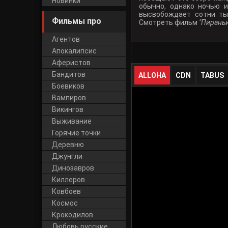
Новинки
обычно, однако ночью 
высвобождает сотни ты
Фильмы про
Смотреть фильм
"Пираньи
Агентов
Апокалипсис
Аферистов
Бандитов
ALLOHA
CDN
TABUS
Боевиков
Вампиров
Викингов
Выживание
Горячие точки
Деревню
Джунгли
Динозавров
Киллеров
Ковбоев
Космос
Крокодилов
Любовь русские