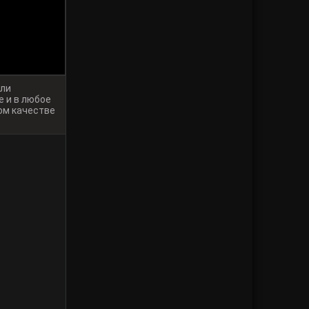
или
 и в любое
ом качестве