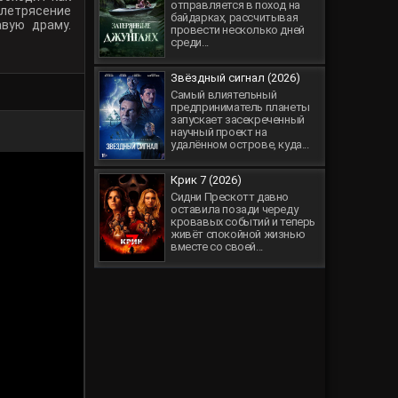
отправляется в поход на
летрясение
байдарках, рассчитывая
авую драму.
провести несколько дней
среди...
Звёздный сигнал (2026)
Самый влиятельный
предприниматель планеты
запускает засекреченный
научный проект на
удалённом острове, куда...
Крик 7 (2026)
Сидни Прескотт давно
оставила позади череду
кровавых событий и теперь
живёт спокойной жизнью
вместе со своей...