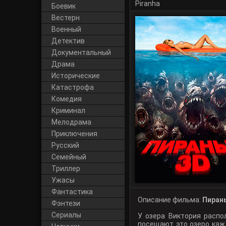
Piranha
Боевик
Вестерн
Военный
Детектив
Документальный
Драма
Исторические
Катастрофа
Комедия
Криминал
Мелодрама
Приключения
Русский
Cемейный
Триллер
Ужасы
Фантастика
Описание фильма:
Пирань
Фэнтези
Сериалы
У озера Виктория распо
посещают это озеро кажд