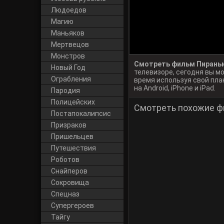
Людоедов
Магию
Маньяков
Мертвецов
Монстров
Смотреть фильм Пираньи 
Новый Год
телевизоре, сегодня вы 
Ограбления
время используя свой пла
на Android, iPhone и iPad.
Пародия
Полицейских
Смотреть похожие ф
Постапокалипсис
Призраков
Пришельцев
Путешествия
Роботов
Снайперов
Сокровища
Спецназ
Супергероев
Тайгу