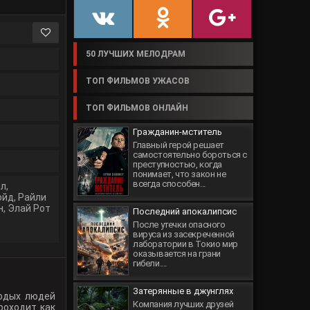
50 ЛУЧШИХ МЕЛОДРАМ
ТОП ФИЛЬМОВ УЖАСОВ
ТОП ФИЛЬМОВ ОНЛАЙН
Гражданин-мститель
Главный герой решает
самостоятельно бороться с
преступностью, когда
понимает, что закон не
всегда способен...
лл
,
ойд
,
Райли
н
,
Элай Рот
Последний апокалипсис
После утечки опасного
вируса из засекреченной
лаборатории в Токио мир
оказывается на грани
гибели....
Затерянные в джунглях
лодых людей
Компания лучших друзей
роходит как