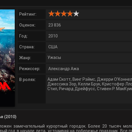
Рейтинг:
Оценок:
23 836
Год:
2010
Страна:
США
Ужасы
Жанр:
Режиссер:
Александр Ажа
Адам Скотт
,
Винг Рэймс
,
Джерри О’Конне
В ролях:
Джессика Зор
,
Келли Брук
,
Кристофер Лл
Стил
,
Ричард Дрейфусс
,
Стивен Р. МакКуи
и (2010)
ложен замечательный курортный городок. Более 20 тысяч мо
ый год в начале лета, устраивая на побережье праздник. Все п