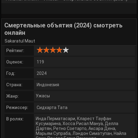
Смертельные объятия (2024) смотреть
онлайн
Sakaratul Maut
Рейтинг:
Оценок:
119
Год:
2024
Страна:
Индонезия
Ужасы
Жанр:
Режиссер:
Сидхарта Тата
Инда Перматасари
,
Кларест Тауфан
В ролях:
Кусумарина
,
Хосса Рисал Мануа
,
Делла
Дартян
,
Ретно Соетарто
,
Аксара Дена
,
Марьям Супраба
,
Лэндон Симатупан
,
Найла