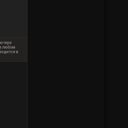
ьютере
 в любом
водится в