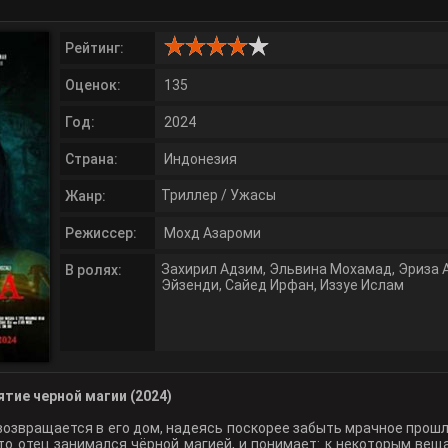
Рейтинг:
Оценок:
135
Год:
2024
Страна:
Индонезия
Триллер
/
Ужасы
Жанр:
Режиссер:
Мохд Азароми
Захирил Адзим
,
Эльвина Мохамад
,
Эриза 
В ролях:
Эйзенди
,
Сайед Ирфан
,
Иззуе Ислам
тие черной магии (2024)
возвращается в его дом, надеясь поскорее забыть мрачное прошл
что отец занимался чёрной магией, и понимает: к некоторым вещ