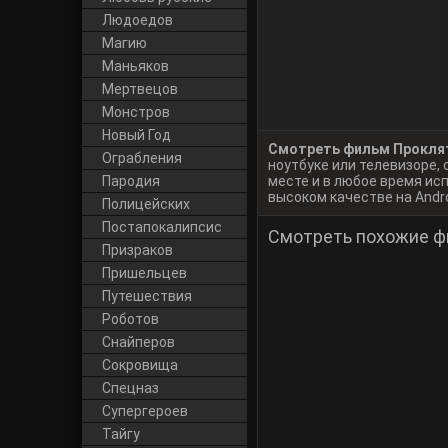
Людоедов
Магию
Маньяков
Мертвецов
Монстров
Новый Год
Смотреть фильм Прокляти
Ограбления
ноутбуке или телевизоре
Пародия
месте и в любое время ис
высоком качестве на Androi
Полицейских
Постапокалипсис
Смотреть похожие ф
Призраков
Пришельцев
Путешествия
Роботов
Снайперов
Сокровища
Спецназ
Супергероев
Тайгу