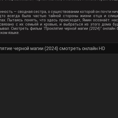
нность — сводная сестра, о существовании которой он почти ниче
удто всегда была частью тайной стороны жизни отца и слиш
лах. Пытаясь понять, что здесь происходит, Ямин осознаёт: на
 связано с их семьёй и кровью, и выбраться из этого дома бу
тывал. Смотреть фильм
"Проклятие черной магии (2024)"
онлайн 
ском языке.
лятие черной магии (2024) смотреть онлайн HD