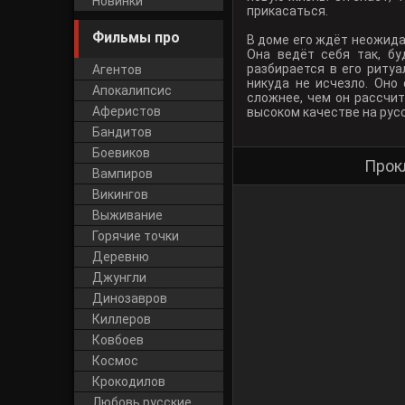
Новинки
прикасаться.
Фильмы про
В доме его ждёт неожида
Она ведёт себя так, б
разбирается в его ритуа
Агентов
никуда не исчезло. Оно
Апокалипсис
сложнее, чем он рассчи
Аферистов
высоком качестве на рус
Бандитов
Боевиков
Прок
Вампиров
Викингов
Выживание
Горячие точки
Деревню
Джунгли
Динозавров
Киллеров
Ковбоев
Космос
Крокодилов
Любовь русские