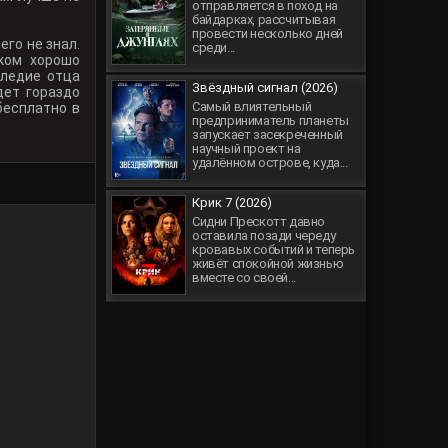
отправляется в поход на
байдарках, рассчитывая
провести несколько дней
го не знал.
среди...
ком хорошо
следие отца
Звёздный сигнал (2026)
дет гораздо
Самый влиятельный
бесплатно в
предприниматель планеты
запускает засекреченный
научный проект на
удалённом острове, куда...
Крик 7 (2026)
Сидни Прескотт давно
оставила позади череду
кровавых событий и теперь
живёт спокойной жизнью
вместе со своей...