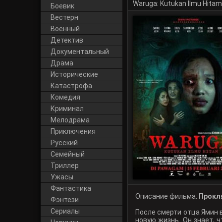
Waruga: Kutukan Ilmu Hitam
Боевик
Вестерн
Военный
Детектив
Документальный
Драма
Исторические
Катастрофа
Комедия
Криминал
Мелодрама
Приключения
Русский
Cемейный
Триллер
Ужасы
Фантастика
Описание фильма:
Прокля
Фэнтези
Сериалы
После смерти отца Ямин 
новую жизнь. Он знает, 