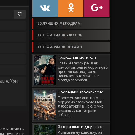
50 ЛУЧШИХ МЕЛОДРАМ
ТОП ФИЛЬМОВ УЖАСОВ
ТОП ФИЛЬМОВ ОНЛАЙН
Гражданин-мститель
Главный герой решает
самостоятельно бороться с
преступностью, когда
понимает, что закон не
всегда способен...
Алля
,
Уонг
Последний апокалипсис
После утечки опасного
вируса из засекреченной
лаборатории в Токио мир
оказывается на грани
гибели....
Затерянные в джунглях
ое и начать
Компания лучших друзей
ам лучше не