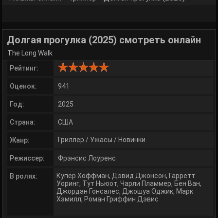
Долгая прогулка (2025) смотреть онлайн
The Long Walk
Рейтинг:
Оценок:
941
Год:
2025
Страна:
США
Триллер
/
Ужасы
/
Новинки
Жанр:
Режиссер:
Фрэнсис Лоуренс
Купер Хоффман
,
Дэвид Джонсон
,
Гарретт
В ролях:
Уоринг
,
Тут Ньюот
,
Чарли Пламмер
,
Бен Ван
,
Джордан Гонсалес
,
Джошуа Оджик
,
Марк
Хэмилл
,
Роман Гриффин Дэвис