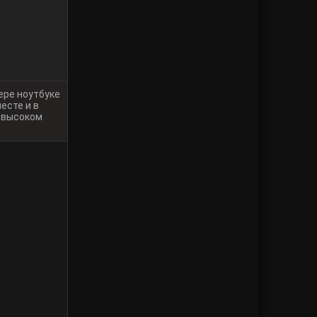
ере ноутбуке
есте и в
в высоком