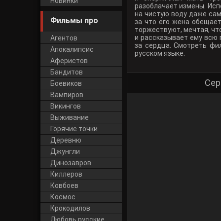
Новинки
разоблачает измены. Исп
на чистую воду даже сам
Фильмы про
за что его жена обещае
торжествуют, мечтая, что
и рассказывает ему всю 
Агентов
за сердца. Смотреть ф
Апокалипсис
русском языке.
Аферистов
Бандитов
Сер
Боевиков
Вампиров
Викингов
Выживание
Горячие точки
Деревню
Джунгли
Динозавров
Киллеров
Ковбоев
Космос
Крокодилов
Любовь русские