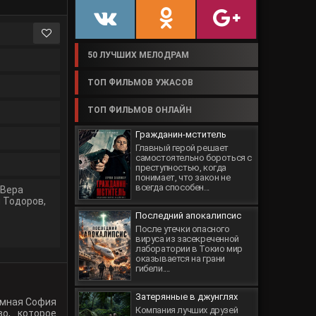
50 ЛУЧШИХ МЕЛОДРАМ
ТОП ФИЛЬМОВ УЖАСОВ
ТОП ФИЛЬМОВ ОНЛАЙН
Гражданин-мститель
Главный герой решает
самостоятельно бороться с
преступностью, когда
понимает, что закон не
всегда способен...
Вера
й Тодоров
,
Последний апокалипсис
После утечки опасного
вируса из засекреченной
лаборатории в Токио мир
оказывается на грани
гибели....
Затерянные в джунглях
умная София
Компания лучших друзей
о, которое