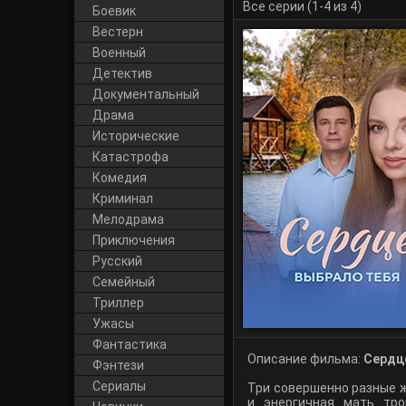
Все серии (1-4 из 4)
Боевик
Вестерн
Военный
Детектив
Документальный
Драма
Исторические
Катастрофа
Комедия
Криминал
Мелодрама
Приключения
Русский
Cемейный
Триллер
Ужасы
Фантастика
Описание фильма:
Сердце
Фэнтези
Сериалы
Три совершенно разные 
и энергичная мать тро