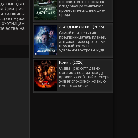
отправляется в поход на
уда выводят
байдарках, рассчитывая
ха Дмитрия,
провести несколько дней
, и женщины
среди...
прощает мужа
м охотницам
Звёздный сигнал (2026)
качестве на
Самый влиятельный
предприниматель планеты
запускает засекреченный
научный проект на
удалённом острове, куда...
Крик 7 (2026)
Сидни Прескотт давно
оставила позади череду
кровавых событий и теперь
живёт спокойной жизнью
вместе со своей...