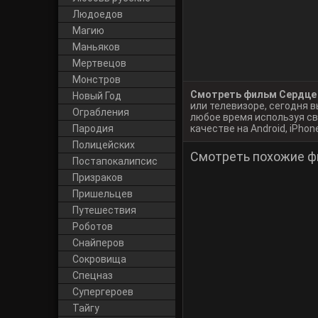
Людоедов
Магию
Маньяков
Мертвецов
Монстров
Смотреть фильм Сердце 
Новый Год
или телевизоре, сегодня
Ограбления
любое время используя св
Пародия
качестве на Android, iPhone
Полицейских
Смотреть похожие ф
Постапокалипсис
Призраков
Пришельцев
Путешествия
Роботов
Снайперов
Сокровища
Спецназ
Супергероев
Тайгу