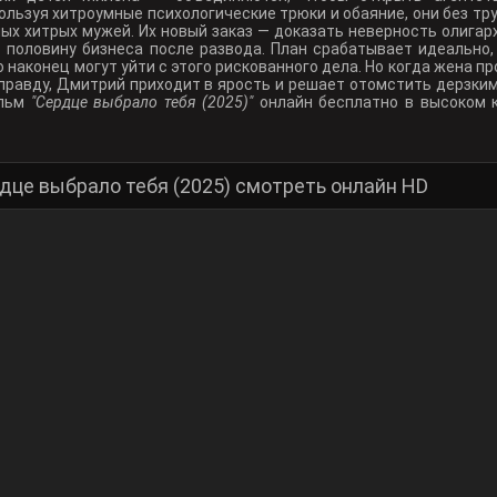
ользуя хитроумные психологические трюки и обаяние, они без тр
ых хитрых мужей. Их новый заказ — доказать неверность олигар
т половину бизнеса после развода. План срабатывает идеально
 наконец могут уйти с этого рискованного дела. Но когда жена 
правду, Дмитрий приходит в ярость и решает отомстить дерзки
ильм
"Сердце выбрало тебя (2025)"
онлайн бесплатно в высоком 
дце выбрало тебя (2025) смотреть онлайн HD