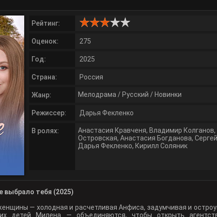
Рейтинг:
Оценок:
275
Год:
2025
Страна:
Россия
Мелодрама
/
Русский
/
Новинки
Жанр:
Режиссер:
Дарья Фекленко
Анастасия Кравченя
,
Владимир Колганов
,
В ролях:
Островская
,
Анастасия Богданова
,
Серге
Дарья Фекленко
,
Кирилл Соляник
 выбрало тебя (2025)
женщины — холодная и расчетливая Анфиса, задумчивая и остро
их детей Милена — объединяются, чтобы открыть агентств