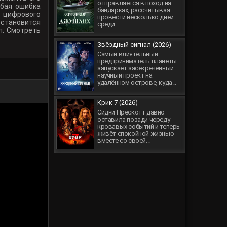
отправляется в поход на
юбая ошибка
байдарках, рассчитывая
н цифрового
провести несколько дней
е становится
среди...
л. Смотреть
Звёздный сигнал (2026)
Самый влиятельный
предприниматель планеты
запускает засекреченный
научный проект на
удалённом острове, куда...
Крик 7 (2026)
Сидни Прескотт давно
оставила позади череду
кровавых событий и теперь
живёт спокойной жизнью
вместе со своей...