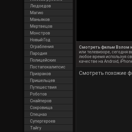
Людоедов
Магию
Маньяков
Мертвецов
Монстров
Новый Год
Ограбления
Смотреть фильм Взлом н
или телевизоре, сегодня
Пародия
любое время используя св
Полицейских
качестве на Android, iPhone
Постапокалипсис
Смотреть похожие ф
Призраков
Пришельцев
Путешествия
Роботов
Снайперов
Сокровища
Спецназ
Супергероев
Тайгу