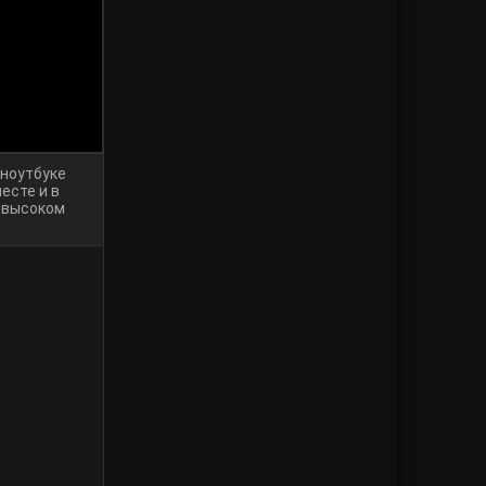
 ноутбуке
есте и в
в высоком