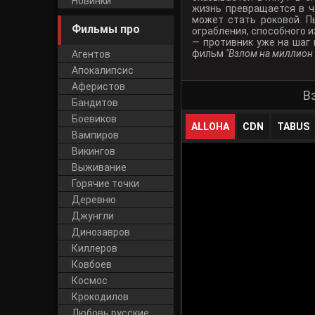
Новинки
жизнь превращается в ч
может стать роковой. П
Фильмы про
ограбления, способного и
— противник уже на шаг 
фильм
"Взлом на миллион 
Агентов
Апокалипсис
Аферистов
В
Бандитов
Боевиков
ALLOHA
CDN
TABUS
Вампиров
Викингов
Выживание
Горячие точки
Деревню
Джунгли
Динозавров
Киллеров
Ковбоев
Космос
Крокодилов
Любовь русские