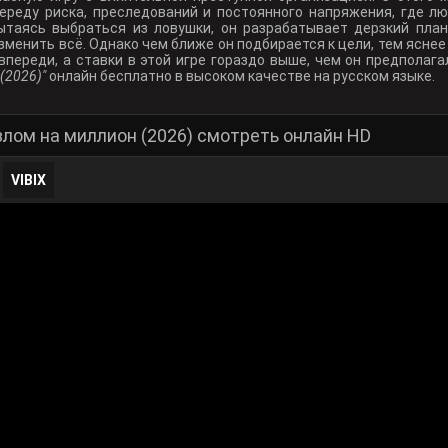
ереду риска, преследований и постоянного напряжения, где л
ытаясь выбраться из ловушки, он разрабатывает дерзкий пла
зменить всё. Однако чем ближе он подбирается к цели, тем ясне
впереди, а ставки в этой игре гораздо выше, чем он предполага
(2026)"
онлайн бесплатно в высоком качестве на русском языке.
злом на миллион (2026) смотреть онлайн HD
VIBIX