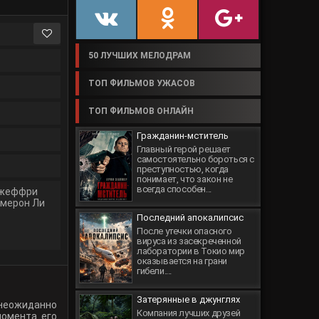
50 ЛУЧШИХ МЕЛОДРАМ
ТОП ФИЛЬМОВ УЖАСОВ
ТОП ФИЛЬМОВ ОНЛАЙН
Гражданин-мститель
Главный герой решает
самостоятельно бороться с
преступностью, когда
понимает, что закон не
всегда способен...
жеффри
мерон Ли
Последний апокалипсис
После утечки опасного
вируса из засекреченной
лаборатории в Токио мир
оказывается на грани
гибели....
Затерянные в джунглях
неожиданно
Компания лучших друзей
момента его