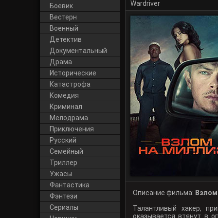
Wardriver
Боевик
Вестерн
Военный
Детектив
Документальный
Драма
Исторические
Катастрофа
Комедия
Криминал
Мелодрама
Приключения
Русский
Cемейный
Триллер
Ужасы
Фантастика
Описание фильма:
Взлом 
Фэнтези
Сериалы
Талантливый хакер, пр
оказывается втянут в о