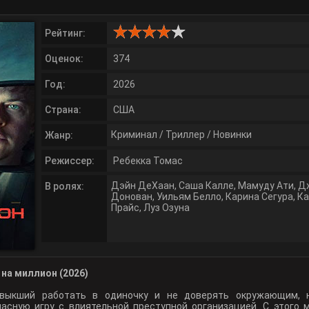
Рейтинг:
Оценок:
374
Год:
2026
Страна:
США
Криминал
/
Триллер
/
Новинки
Жанр:
Режиссер:
Ребекка Томас
Дэйн ДеХаан
,
Саша Калле
,
Мамуду Ати
,
Д
В ролях:
Донован
,
Уильям Белло
,
Карина Сегура
,
Ка
Прайс
,
Луз Озуна
на миллион (2026)
ивыкший работать в одиночку и не доверять окружающим, 
пасную игру с влиятельной преступной организацией. С этого 