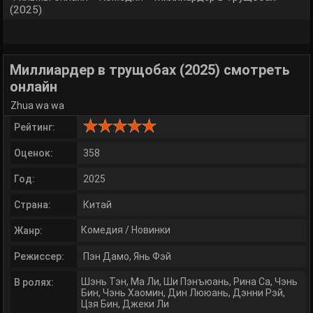
(2025)
Миллиардер в трущобах (2025) смотреть
онлайн
Zhua wa wa
Рейтинг:
Оценок:
358
Год:
2025
Страна:
Китай
Комедия
/
Новинки
Жанр:
Режиссер:
Пэн Дамо
,
Янь Фэй
Шэнь Тэн
,
Ма Ли
,
Ши Пэнъюань
,
Рина Са
,
Чэнь
В ролях:
Бин
,
Чэнь Хаомин
,
Дин Лююань
,
Дэнни Рэй
,
Цзя Бин
,
Джеки Ли