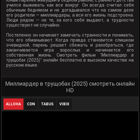
Юный паренек живущий в бедном районе, с раннего детства
учился выживать как все вокруг. Он всегда считал себя
обычным бедняком и не догадывался что на самом деле
его родители — миллиардеры, а вся его жизнь подстроена.
Люди рядом — не те, за кого себя выдают, а трудности
существуют не случайно.
Постепенно он начинает замечать странности и понимать,
что его обманывают. Когда правда становится слишком
очевидной, парень решает сбежать и разобраться, где
заканчивается игра взрослых и начинается его
собственная жизнь. Смотреть фильм
"Миллиардер в
трущобах (2025)"
онлайн бесплатно в высоком качестве на
русском языке.
Миллиардер в трущобах (2025) смотреть онлайн
HD
ALLOHA
CDN
TABUS
VIBIX