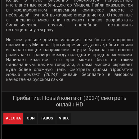
Когда в небе внезапно появляются неизвестные
инопланетные корабли, доктор Мишель Райли оказывается
в изолированном подземном комплексе вместе с
небольшой группой выживших специалистов. Отрезанные
от внешнего мира, они получают приказ разработать
биологическое оружие, способное остановить
потенциальную угрозу.
Но чем дольше длится изоляция, тем больше вопросов
возникает у Мишель. Противоречивые данные, сбои в связи
и нарастающее напряжение внутри бункера постепенно
размывают границы между правдой и предположениями.
Начинает казаться, что враг может быть не таким
однозначным, как им говорили, а сама миссия скрывает
куда более сложную цель. Смотреть фильм
"Прибытие:
Новый контакт (2024)"
онлайн бесплатно в высоком
качестве на русском языке.
Прибытие: Новый контакт (2024) смотреть
онлайн HD
ALLOHA
CDN
TABUS
VIBIX