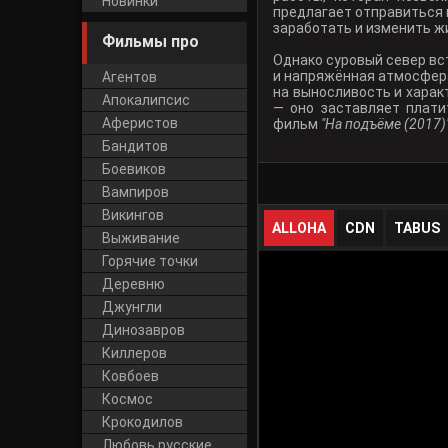
Новинки
предлагает отправиться 
заработать и изменить жи
Фильмы про
Однако суровый север вст
и напряжённая атмосфера
Агентов
на выносливость и харак
Апокалипсис
— оно заставляет плати
Аферистов
фильм
"На подъёме (2017)
Бандитов
Боевиков
Вампиров
Викингов
ALLOHA
CDN
TABUS
Выживание
Горячие точки
Деревню
Джунгли
Динозавров
Киллеров
Ковбоев
Космос
Крокодилов
Любовь русские