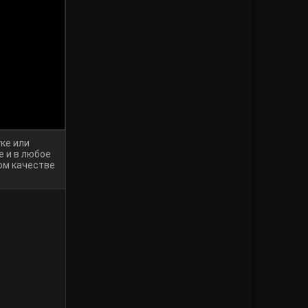
ке или
 и в любое
ом качестве