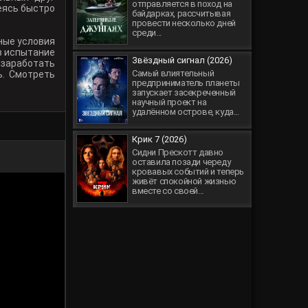
отправляется в поход на
еясь быстро
байдарках, рассчитывая
провести несколько дней
среди...
сные условия
в испытание
Звёздный сигнал (2026)
 заработать
Самый влиятельный
ь. Смотреть
предприниматель планеты
запускает засекреченный
научный проект на
удалённом острове, куда...
Крик 7 (2026)
Сидни Прескотт давно
оставила позади череду
кровавых событий и теперь
живёт спокойной жизнью
вместе со своей...