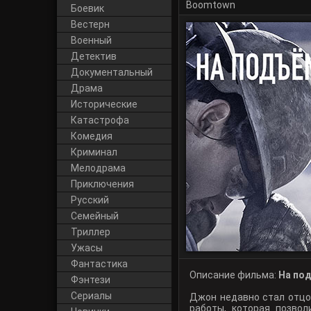
Boomtown
Боевик
Вестерн
Военный
Детектив
Документальный
Драма
Исторические
Катастрофа
Комедия
Криминал
Мелодрама
Приключения
Русский
Cемейный
Триллер
Ужасы
Фантастика
Описание фильма:
На под
Фэнтези
Сериалы
Джон недавно стал отцо
работы, которая позво