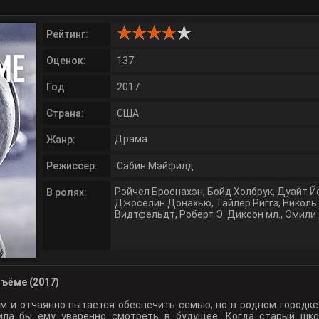
Рейтинг:
Оценок:
137
Год:
2017
Страна:
США
Драма
Жанр:
Режиссер:
Сабин Мэйфилд
Рэйчел Броснахэн
,
Бойд Холбрук
,
Дуайт Й
В ролях:
Джоселин Донахью
,
Тайлер Риггз
,
Николь
Видтфельдт
,
Роберт Э. Диксон мл.
,
Эмили
ъёме (2017)
м и отчаянно пытается обеспечить семью, но в родном городке
лила бы ему уверенно смотреть в будущее. Когда старый шк