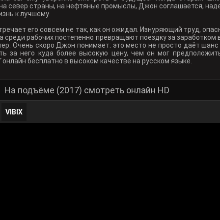
на север страны, на нефтяные промыслы, Джон соглашается, над
знь к лучшему.
речает его совсем не так, как он ожидал. Изнуряющий труд, опа
 среди рабочих постепенно превращают поездку за заработком 
тер. Очень скоро Джон понимает: это место не просто даёт шанс
ть за него куда более высокую цену, чем он мог предположит
"
онлайн бесплатно в высоком качестве на русском языке.
На подъёме (2017) смотреть онлайн HD
VIBIX