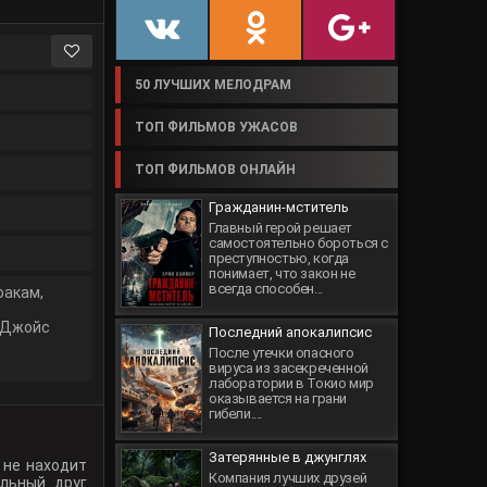
50 ЛУЧШИХ МЕЛОДРАМ
ТОП ФИЛЬМОВ УЖАСОВ
ТОП ФИЛЬМОВ ОНЛАЙН
Гражданин-мститель
Главный герой решает
самостоятельно бороться с
преступностью, когда
понимает, что закон не
всегда способен...
оакам
,
 Джойс
Последний апокалипсис
После утечки опасного
вируса из засекреченной
лаборатории в Токио мир
оказывается на грани
гибели....
Затерянные в джунглях
 не находит
Компания лучших друзей
ольный друг