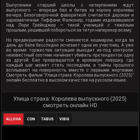
Выпускники старшей школы с нетерпением ждут
выпускного — впереди бал и битва за корону королевы
вечера. Безоговорочной фавориткой считается дерзкая и
харизматичная Тиффани Фалконер, годами издевавшаяся
над Лори Грейнджер — тихой ученицей с тяжёлым
прошлым, решившей побороться за титул наперекор всему.
Но предвкушение радости сменяется кошмаром, когда за
день до бала бесследно исчезает одна из участниц. А уже
во время торжества ситуация выходит из-под контроля:
неизвестный охотник начинает убивать претенденток одну
за другой. Бал превращается в кровавую ловушку, где
каждый шаг может стать последним, а тайны прошлого
всплывают на поверхность вместе с первыми жертвами.
Смотреть фильм
"Улица страха: Королева выпускного (2025)"
онлайн бесплатно в высоком качестве на русском языке.
Улица страха: Королева выпускного (2025)
смотреть онлайн HD
ALLOHA
CDN
TABUS
VIBIX