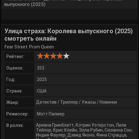
выпускного (2025)
Улица страха: Королева выпускного (2025)
смотреть онлайн
Fear Street: Prom Queen
Рейтинг:
Оценок:
353
Год:
2025
Страна:
США
Детектив
/
Триллер
/
Ужасы
/
Новинки
Жанр:
Режиссер:
Мэтт Палмер
Ариана Гринблатт
,
Кэтрин Уотерстон
,
Лили
В ролях:
Тейлор
,
Крис Клейн
,
Элла Рубин
,
Сюзанна Сон
,
Индия Фаулер
,
Дэвид Яконо
,
Фина Страцца
,