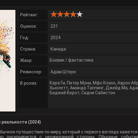
Рейтинг:
Оценок:
231
Год:
2024
Страна:
Канада
Боевик
/
фантастика
Жанр:
Режиссер:
Адам Штерн
Кара Ги
,
Питер Муни
,
Мфо Коахо
,
Аарон Аб
В ролях:
Хьюлетт
,
Аманда Таппинг
,
Джейд Ма
,
Ада
Биджей Верот
,
Сидни Сабистон
 реальности (2024)
обычное путешествие по миру, который с первого взгляда кажется
нно раскрывается с неожиданной стороны. Обычные событи