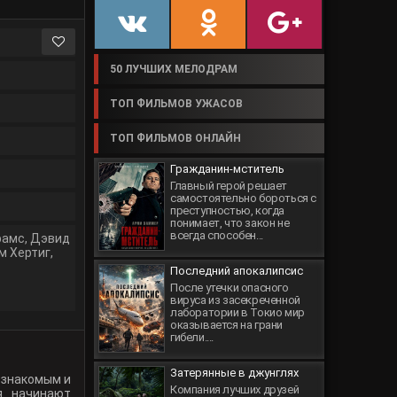
50 ЛУЧШИХ МЕЛОДРАМ
ТОП ФИЛЬМОВ УЖАСОВ
ТОП ФИЛЬМОВ ОНЛАЙН
Гражданин-мститель
Главный герой решает
самостоятельно бороться с
преступностью, когда
понимает, что закон не
всегда способен...
рамс
,
Дэвид
м Хертиг
,
Последний апокалипсис
После утечки опасного
вируса из засекреченной
лаборатории в Токио мир
оказывается на грани
гибели....
Затерянные в джунглях
 знакомым и
Компания лучших друзей
я начинают