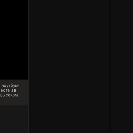
 ноутбуке
есте и в
в высоком