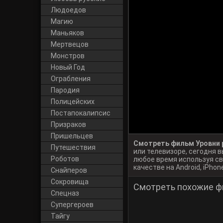
Людоедов
Магию
Маньяков
Мертвецов
Монстров
Новый Год
Ограбления
Пародия
Полицейских
Постапокалипсис
Призраков
Пришельцев
Смотреть фильм Уровни р
Путешествия
или телевизоре, сегодня
Роботов
любое время используя св
качестве на Android, iPhone
Снайперов
Сокровища
Смотреть похожие ф
Спецназ
Супергероев
Тайгу