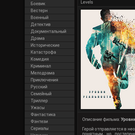
Levels
Боевик
Вестерн
Военный
Детектив
Документальный
Драма
Исторические
Катастрофа
Комедия
Криминал
Мелодрама
Приключения
Русский
Cемейный
Триллер
Ужасы
Фантастика
Описание фильма:
Уровни
Фэнтези
Сериалы
Герой отправляется в не
понятным, но постепе