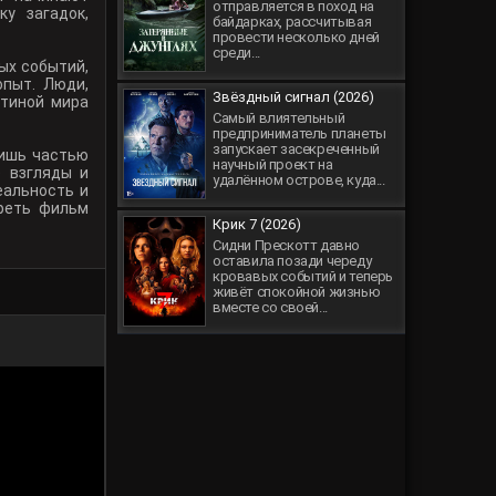
отправляется в поход на
у загадок,
байдарках, рассчитывая
провести несколько дней
среди...
ых событий,
опыт. Люди,
Звёздный сигнал (2026)
ртиной мира
Самый влиятельный
предприниматель планеты
запускает засекреченный
лишь частью
научный проект на
е взгляды и
удалённом острове, куда...
еальность и
треть фильм
Крик 7 (2026)
Сидни Прескотт давно
оставила позади череду
кровавых событий и теперь
живёт спокойной жизнью
вместе со своей...