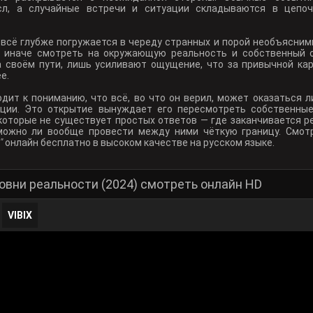
л, а случайные встречи и ситуации складываются в цепочк
всё глубже погружается в череду странных и порой необъясним
о иначе смотреть на окружающую реальность и собственный 
а своём пути, лишь усиливают ощущение, что за привычной ка
е.
дит к пониманию, что всё, во что он верил, может оказаться 
кции. Это открытие вынуждает его пересмотреть собственны
которые не существует простых ответов — где заканчивается р
 можно ли вообще провести между ними чёткую границу. Смо
"
онлайн бесплатно в высоком качестве на русском языке.
овни реальности (2024) смотреть онлайн HD
VIBIX