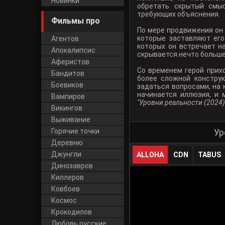
Новинки
обретать скрытый смыс
требующих объяснения.
Фильмы про
По мере продвижения он 
которые заставляют ег
Агентов
которых он встречает н
Апокалипсис
скрывается нечто больше
Аферистов
Со временем герой прихо
Бандитов
более сложной констру
Боевиков
задаться вопросами, на 
начинается иллюзия, и
Вампиров
"Уровни реальности (2024)
Викингов
Выживание
Горячие точки
Ур
Деревню
Джунгли
ALLOHA
CDN
TABUS
Динозавров
Киллеров
Ковбоев
Космос
Крокодилов
Любовь русские