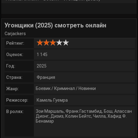
Угонщики (2025) смотреть онлайн
Carjackers
Рейтинг:
Оценок:
1 145
Год:
2025
Страна:
Франция
Боевик
/
Криминал
/
Новинки
Жанр:
Режиссер:
Камель Гуемра
Зои Маршаль
,
Франк Гастамбид
,
Бош
,
Алассан
В ролях:
Дионг
,
Дизиз
,
Колин Бейтс
,
Чилла
,
Хафид Ф.
Бенамар