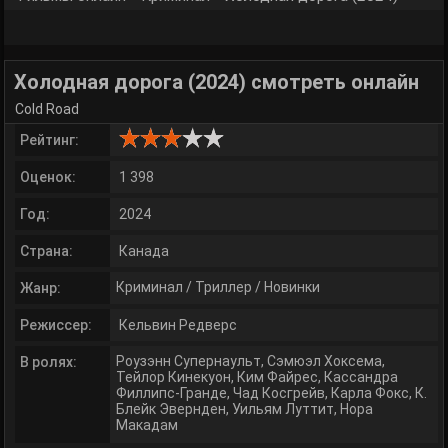
Холодная дорога (2024) смотреть онлайн
Cold Road
Рейтинг:
Оценок:
1 398
Год:
2024
Страна:
Канада
Криминал
/
Триллер
/
Новинки
Жанр:
Режиссер:
Кельвин Редверс
Роузэнн Супернаульт
,
Сэмюэл Хоксема
,
В ролях:
Тейлор Кинекуон
,
Ким Файрес
,
Кассандра
Филлипс-Гранде
,
Чад Косгрейв
,
Карла Фокс
,
К.
Блейк Эвернден
,
Уильям Луттит
,
Нора
Макадам